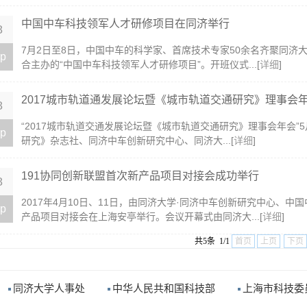
中国中车科技领军人才研修项目在同济举行
8
7月2日至8日，中国中车的科学家、首席技术专家50余名齐聚同
p
合主办的“中国中车科技领军人才研修项目”。开班仪式...[
详细
]
2017城市轨道通发展论坛暨《城市轨道交通研究》理事会年会
8
“2017城市轨道交通发展论坛暨《城市轨道交通研究》理事会年会”
p
研究》杂志社、同济中车创新研究中心、同济大...[
详细
]
191协同创新联盟首次新产品项目对接会成功举行
8
2017年4月10日、11日，由同济大学·同济中车创新研究中心、中
p
产品项目对接会在上海安亭举行。会议开幕式由同济大...[
详细
]
共5条 1/1
首页
上页
下页
同济大学人事处
中华人民共和国科技部
上海市科技委