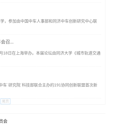
济大学，参加由中国中车人事部和同济中车创新研究中心联
召...
5月18日在上海举办。本届论坛由同济大学《城市轨道交通
国中车˙研究院˙科技部联合主办的191协同创新联盟首次新
尾页
员会