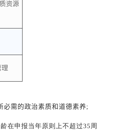
质资源
管理
所必需的政治素质和道德素养
;
年龄在申报当年原则上不超过
35
周