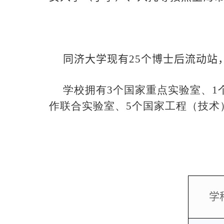
同济大学现有
25
个博士后流动站
学校拥有
3
个国家重点实验室、
1
作联合实验室、
5
个国家工程（技术
学