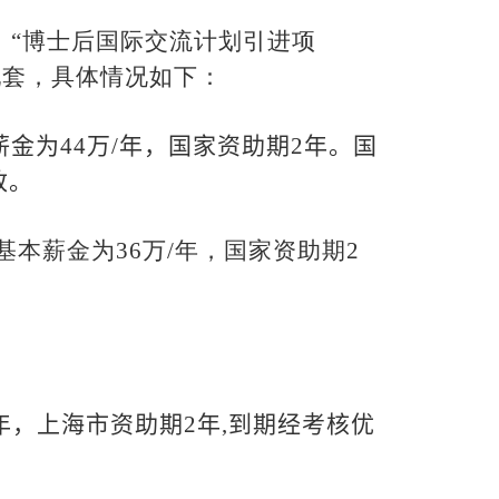
、“博士后国际交流计划引进项
配套，具体情况如下：
薪金为
44
万
/
年，国家资助期
2
年。国
致。
基本薪金为
36
万
/
年，国家资助期
2
年，上海市资助期
2
年
,
到期经考核优